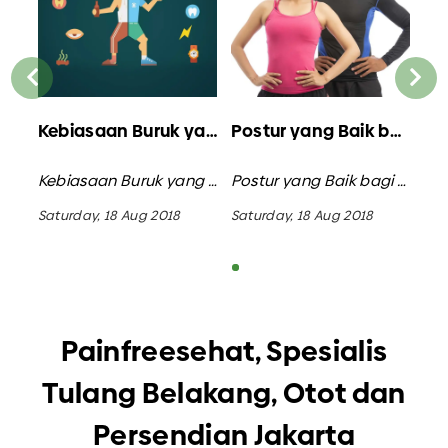
Akibat Pemakaian Bra yang Salah
Kebiasaan Buruk yang Mengganggu Tulang Belakang
Postur yang Baik bagi Tubuh
Akibat Pemakaian Bra yang Salah / Informasi Umum
Kebiasaan Buruk yang Mengganggu Tulang Belakang / Info Sehat
Postur yang Baik bagi Tubuh / Info Kesehatan
Saturday, 18 Aug 2018
Saturday, 18 Aug 2018
Tue
Painfreesehat, Spesialis
Tulang Belakang, Otot dan
Persendian Jakarta