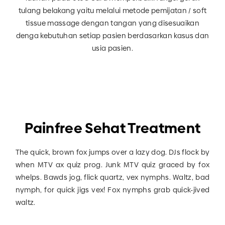
tulang belakang yaitu melalui metode pemijatan / soft
tissue massage dengan tangan yang disesuaikan
denga kebutuhan setiap pasien berdasarkan kasus dan
usia pasien.
Painfree Sehat Treatment
The quick, brown fox jumps over a lazy dog. DJs flock by
when MTV ax quiz prog. Junk MTV quiz graced by fox
whelps. Bawds jog, flick quartz, vex nymphs. Waltz, bad
nymph, for quick jigs vex! Fox nymphs grab quick-jived
waltz.