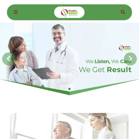
Tentang Painfreesehat, Spesialis
Tulang Belakang, Otot dan
Persendian Jakarta