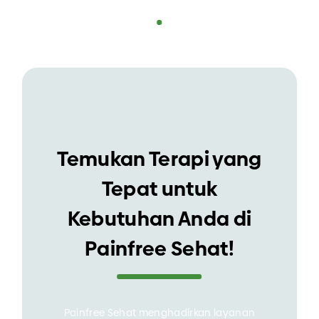
tulang belakang Anda.
sekarang juga!
ter
Temukan Terapi yang
Tepat untuk
Kebutuhan Anda di
Painfree Sehat!
Painfree Sehat menghadirkan layanan