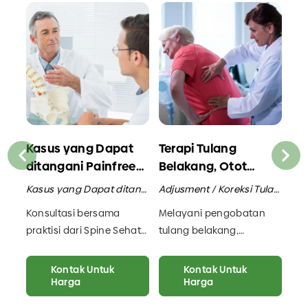
Kasus yang Dapat
Terapi Tulang
Te
ditangani Painfree
Belakang, Otot
Sk
Sehat
Persendian untuk
Kasus yang Dapat ditangani Painfree Sehat / Konsultasi dengan Praktisi
Adjusment / Koreksi Tulang Belakang / Manipulasi Tulang Belakang
Ter
Pada Orang Tua
n
Konsultasi bersama
Melayani pengobatan
Ata
praktisi dari Spine Sehat
tulang belakang,
tul
untuk mengatasi
masalah otot dan
han
masalah tulang belakang
persendian dengan
spe
Kontak Untuk
Kontak Untuk
Anda. Jadikan Spine
Harga
metode adjustment.
Harga
Bel
Sehat klinik spesialis
Kunjungi Spine Sehat
Pe