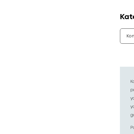
Kat
Kon
K
p
y
y
g
P