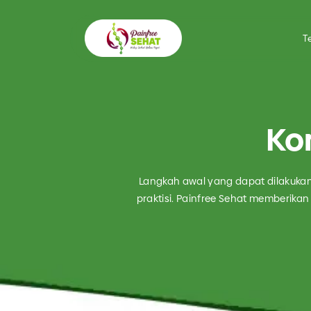
T
TIPE LAY
Ko
Konsultasi 
Treatment
Langkah awal yang dapat dilakukan
Soft Tissu
praktisi. Painfree Sehat memberika