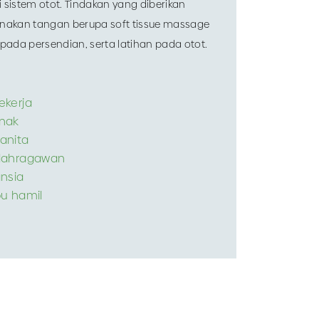
istem otot. Tindakan yang diberikan
akan tangan berupa soft tissue massage
 pada persendian, serta latihan pada otot.
ekerja
anak
anita
olahragawan
ansia
bu hamil