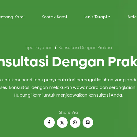
entang Kami
Kontak Kami
Jenis Terapi
Artic
Tipe Layanan
Konsultasi Dengan Praktisi
ANAN
SEMUA LAYANAN PAINFREE SEHAT
nsultasi Dengan Prakt
Dengan Praktisi
 untuk mencari tahu penyebab dari berbagai keluhan yang anda
e Massage
n sesi konsultasi dengan melakukan wawancara dan serangkaian
Hubungi kami untuk menjadwalkan konsultasi Anda.
Share Via