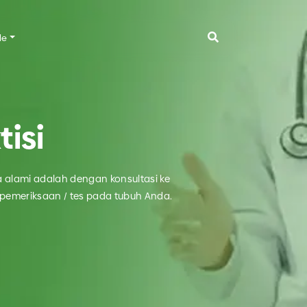
le
INFO PAINFREE SEHAT
isi
FAQ
Informasi Umum
 alami adalah dengan konsultasi ke
Tips Sehat
 pemeriksaan / tes pada tubuh Anda.
TESTIMONI