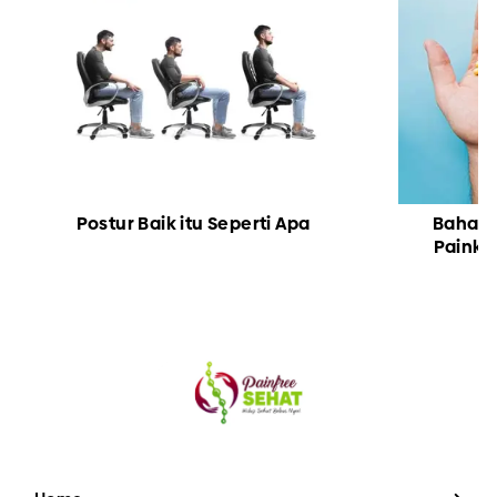
Postur Baik itu Seperti Apa
Bahay
Painkil