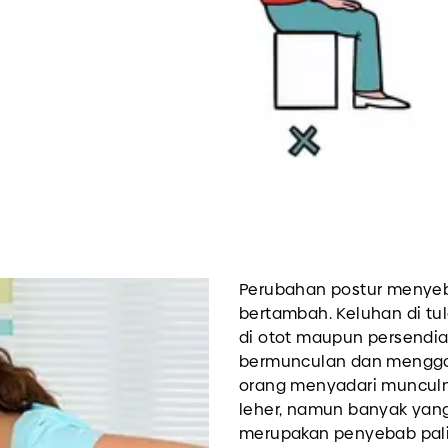
Perubahan postur menye
bertambah. Keluhan di tul
di otot maupun persendia
bermunculan dan menggan
orang menyadari munculn
leher, namun banyak yang 
merupakan penyebab pal