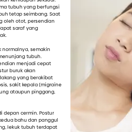
ma tubuh yang berfungsi
buh tetap seimbang. Saat
g oleh otot, persendian
apat saraf yang
ak.
uk normalnya, semakin
 menunjang tubuh.
endian menjadi cepat
stur buruk akan
lakang yang berakibat
is, sakit kepala (migraine
gung ataupun pinggang,
di depan cermin. Postur
, kedua bahu dan panggul
ing, lekuk tubuh terdapat