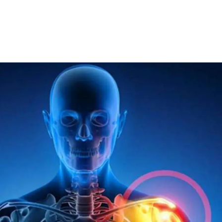
entang Kami
Kontak Kami
Jenis Terapi
Artic
ANAN
SEMUA LAYANAN PAINFREE SEHAT
Dengan Praktisi
e Massage