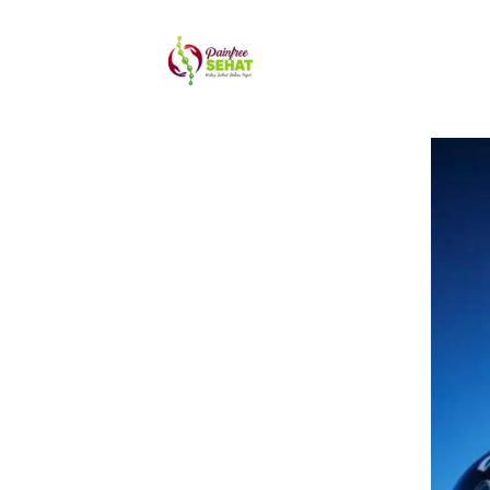
T
TIPE LAY
Konsultasi 
Treatment
Soft Tissu