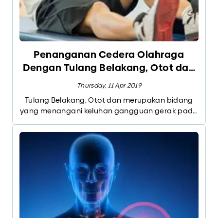
Penanganan Cedera Olahraga
Dengan Tulang Belakang, Otot dan
Persendian
Thursday, 11 Apr 2019
Tulang Belakang, Otot dan merupakan bidang
yang menangani keluhan gangguan gerak pada
otot, sendi, saraf dan tulang belakang. Ruang
lingkup bidang tulang belakang, otot dan
persendian cukup luas, dari cedera olahraga,
penanganan gangguan postur, hingga
penanganan saraf terjepit di antara otot, hingga
saraf terjepit diantara persendian seperti pada
tulang belakang maupun pada persendian
tangan dan kaki.