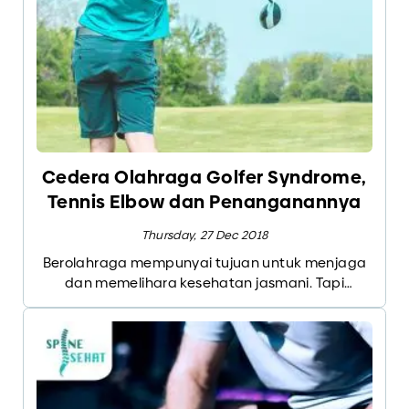
Cedera Olahraga Golfer Syndrome,
Tennis Elbow dan Penanganannya
Thursday, 27 Dec 2018
Berolahraga mempunyai tujuan untuk menjaga
dan memelihara kesehatan jasmani. Tapi
beberapa jenis olahraga dapat menyebabkan
cedera pada tulang, persendian dan otot
apabila tidak dilakukan dengan cara yang
tepat. Terutama pada olahraga yang lebih
menitikberatkan pada satu sisi tubuh dan
gerakan yang dilakukan dengan berulang