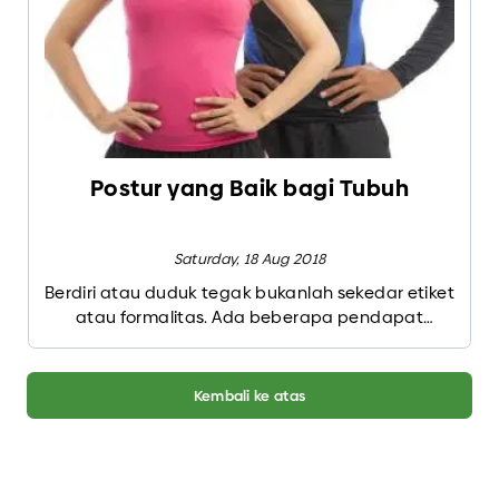
Postur yang Baik bagi Tubuh
Saturday, 18 Aug 2018
Berdiri atau duduk tegak bukanlah sekedar etiket
atau formalitas. Ada beberapa pendapat
mengenai bagaimana postur yang baik. Gaya
hidup masyarakat jaman sekarang mebuat
banyak orang menghabiskan waktu dengan
Kembali ke atas
posisi duduk membungkuk di depan komputer
dan notebook atau membaca buku, dan duduk
dengan posisi tidak nyaman di kursi kantor, mobil
atau rumah. Pemakaian ponsel dan kegiatan