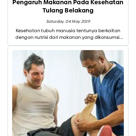
Pengaruh Makanan Pada Kesehatan
Tulang Belakang
Saturday, 04 May 2019
Kesehatan tubuh manusia tentunya berkaitan
dengan nutrisi dari makanan yang dikonsumsi.
Makanan yang berpengaruh pada kesehatan
tulang belakang tentunya erat dengan mineral,
calcium dan magnesium yang membentuk
tulang itu sendiri. Kekurangan mineral dan
calcium akan menyebabkan pengeroposan
tulang dini dan tulang menjadi rapuh.