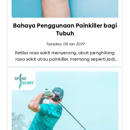
Bahaya Penggunaan Painkiller bagi
Tubuh
Tuesday, 08 Jan 2019
Ketika rasa sakit menyerang, obat penghilang
rasa sakit atau painkiller, memang seperti jadi
satu-satunya solusi. Namun, hati-hati, jika
kebiasaan minum painkiller ini bertambah
intensitas dan frekuensinya, Hal ini bisa
menyebabkan ketergantungan.