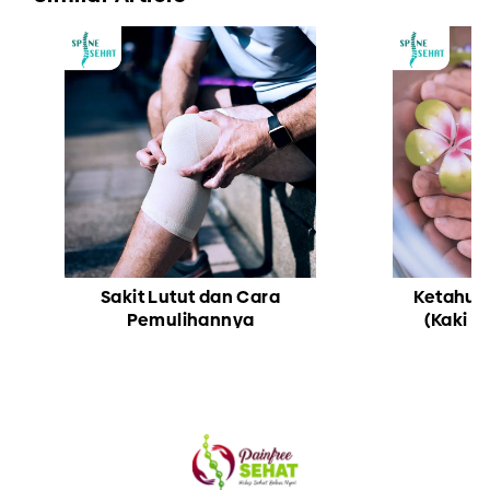
Sakit Lutut dan Cara
Ketahui 
Pemulihannya
(Kaki D
Men